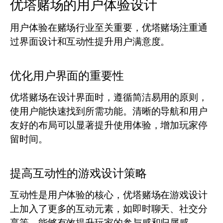
优塔赌场的用户体验设计
用户体验在赌场行业至关重要，优塔赌场注重通
过界面设计和互动性提升用户满意度。
优化用户界面的重要性
优塔赌场在设计界面时，遵循简洁易用的原则，
使用户能快速找到所需功能。清晰的导航和用户
友好的布局可以显著提升使用体验，增加玩家停
留时间。
提高互动性的游戏设计策略
互动性是用户体验的核心，优塔赌场在游戏设计
上加入了更多的互动元素，如即时聊天、社交分
享等，能够有效提升玩家的参与感和归属感。