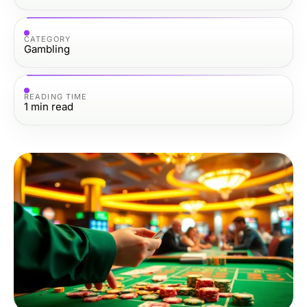
CATEGORY
Gambling
READING TIME
1
min read