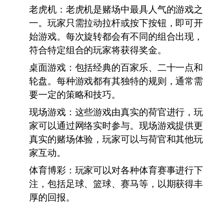
老虎机：
老虎机是赌场中最具人气的游戏之
一。玩家只需拉动拉杆或按下按钮，即可开
始游戏。每次旋转都会有不同的组合出现，
符合特定组合的玩家将获得奖金。
桌面游戏：
包括经典的百家乐、二十一点和
轮盘。每种游戏都有其独特的规则，通常需
要一定的策略和技巧。
现场游戏：
这些游戏由真实的荷官进行，玩
家可以通过网络实时参与。现场游戏提供更
真实的赌场体验，玩家可以与荷官和其他玩
家互动。
体育博彩：
玩家可以对各种体育赛事进行下
注，包括足球、篮球、赛马等，以期获得丰
厚的回报。