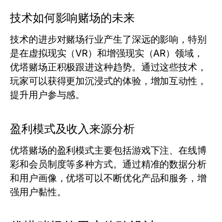
技术如何影响赌场的未来
技术的进步对赌场行业产生了深远的影响，特别
是在虚拟现实（VR）和增强现实（AR）领域，
优塔赌场正积极跟进这种趋势。通过这些技术，
玩家可以获得更加沉浸式的体验，增加互动性，
提升用户参与感。
盈利模式及收入来源分析
优塔赌场的盈利模式主要包括游戏下注、在线博
彩和会员制度等多种方式。通过精准的数据分析
和用户画像，优塔可以不断优化产品和服务，增
强用户黏性。