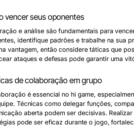
 vencer seus oponentes
ração e análise são fundamentais para vence
ntes, identifique padrões e trabalhe na sua pr
ma vantagem, então considere táticas que pos
cear ataques e defesas pode garantir uma vitó
icas de colaboração em grupo
aboração é essencial no hi game, especialmen
uipe. Técnicas como delegar funções, compar
icação aberta podem ser decisivas. Realizar 
tégias pode ser eficaz durante o jogo, fortal