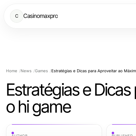
Casinomaxpro
C
Home
News
Games
Estratégias e Dicas para Aproveitar ao Máxi
Estratégias e Dicas
o hi game
AUTHOR
PUBLISHED