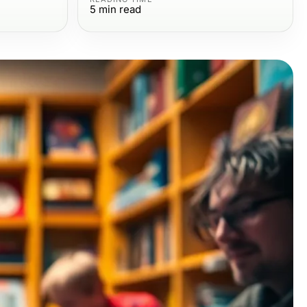
5
min read