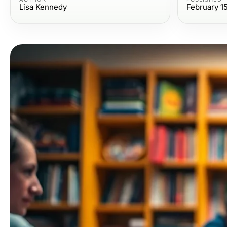
Lisa Kennedy
February 1