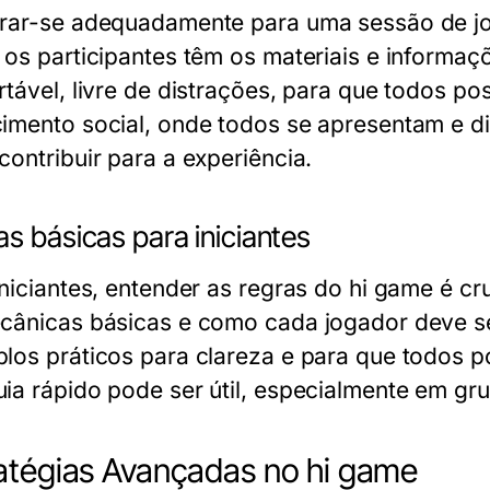
rar-se adequadamente para uma sessão de jog
 os participantes têm os materiais e informaç
rtável, livre de distrações, para que todos 
imento social, onde todos se apresentam e d
contribuir para a experiência.
s básicas para iniciantes
iniciantes, entender as regras do hi game é c
cânicas básicas e como cada jogador deve se 
los práticos para clareza e para que todos p
ia rápido pode ser útil, especialmente em gr
atégias Avançadas no hi game