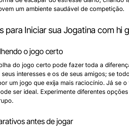
vem um ambiente saudável de competição.
s para Iniciar sua Jogatina com hi
lhendo o jogo certo
olha do jogo certo pode fazer toda a diferenç
e seus interesses e os de seus amigos; se tod
por um jogo que exija mais raciocínio. Já se o
pode ser ideal. Experimente diferentes opçõe
rupo.
rativos antes de jogar