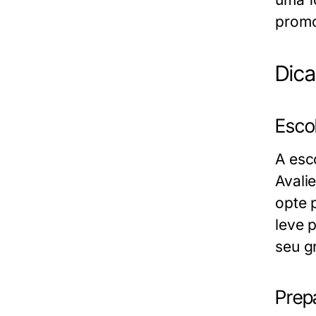
promo
Dica
Esco
A esc
Avali
opte 
leve 
seu g
Prepa