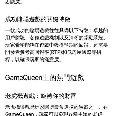
忠誠度。
成功賭場遊戲的關鍵特徵
一款成功的賭場遊戲往往具備以下特徵：卓越的
用戶體驗、各種遊戲機制以及清晰的獎勵系統。
玩家希望能夠在遊戲中獲得預期的回報，這需要
開發者參考高回報率(RTP)和低房屋邊際等指
標，以確保玩家的滿意度。
GameQueen上的熱門遊戲
老虎機遊戲：旋轉你的財富
老虎機遊戲是玩家賭博最常選擇的遊戲之一。在
GameQueen，玩家可以發現各種主題的老虎