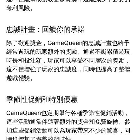
奪利風險。
忠誠計畫：回饋你的承諾
除了歡迎獎金，GameQueen的忠誠計畫也給予
經常遊玩的玩家額外的獎勵。通過不斷累積遊玩
時長和投注額，玩家可以享受不同層次的獎勵，
這不僅增強了玩家的忠誠度，同時也提高了整體
遊戲體驗。
季節性促銷和特別優惠
GameQueen也定期舉行各種季節性促銷活動，
這些活動通常伴隨著額外的獎金和免費旋轉。參
加這些促銷活動可以為玩家帶來不少的驚喜，同
時也增加了遊戲的趣味性。