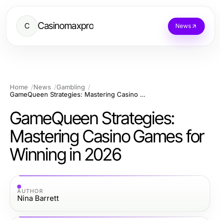
Casinomaxpro
C
News
Home
News
Gambling
GameQueen Strategies: Mastering Casino Games for Winning in 2026
GameQueen Strategies:
Mastering Casino Games for
Winning in 2026
AUTHOR
Nina Barrett