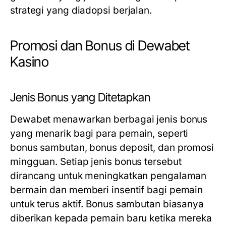
strategi yang diadopsi berjalan.
Promosi dan Bonus di Dewabet
Kasino
Jenis Bonus yang Ditetapkan
Dewabet menawarkan berbagai jenis bonus
yang menarik bagi para pemain, seperti
bonus sambutan, bonus deposit, dan promosi
mingguan. Setiap jenis bonus tersebut
dirancang untuk meningkatkan pengalaman
bermain dan memberi insentif bagi pemain
untuk terus aktif. Bonus sambutan biasanya
diberikan kepada pemain baru ketika mereka