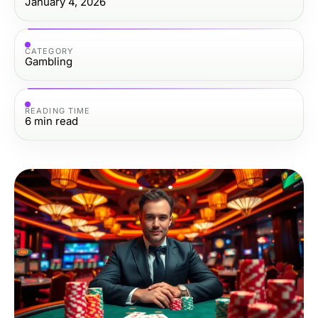
January 4, 2026
CATEGORY
Gambling
READING TIME
6
min read