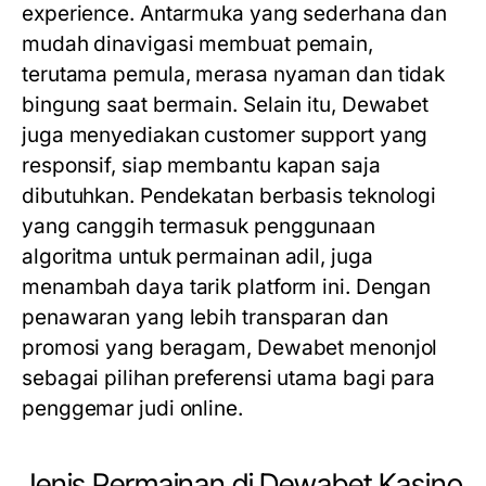
experience. Antarmuka yang sederhana dan
mudah dinavigasi membuat pemain,
terutama pemula, merasa nyaman dan tidak
bingung saat bermain. Selain itu, Dewabet
juga menyediakan customer support yang
responsif, siap membantu kapan saja
dibutuhkan. Pendekatan berbasis teknologi
yang canggih termasuk penggunaan
algoritma untuk permainan adil, juga
menambah daya tarik platform ini. Dengan
penawaran yang lebih transparan dan
promosi yang beragam, Dewabet menonjol
sebagai pilihan preferensi utama bagi para
penggemar judi online.
Jenis Permainan di Dewabet Kasino