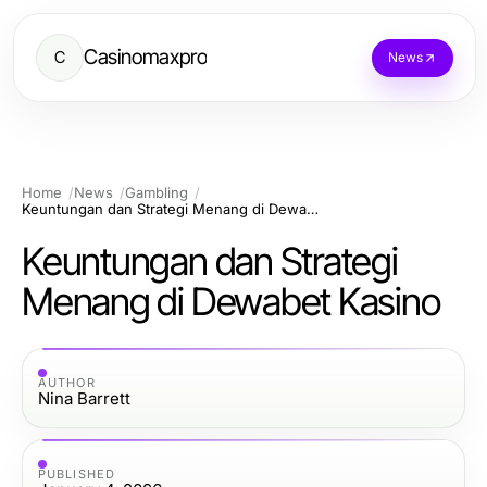
Casinomaxpro
C
News
Home
News
Gambling
Keuntungan dan Strategi Menang di Dewabet Kasino
Keuntungan dan Strategi
Menang di Dewabet Kasino
AUTHOR
Nina Barrett
PUBLISHED