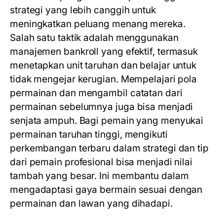
strategi yang lebih canggih untuk
meningkatkan peluang menang mereka.
Salah satu taktik adalah menggunakan
manajemen bankroll yang efektif, termasuk
menetapkan unit taruhan dan belajar untuk
tidak mengejar kerugian. Mempelajari pola
permainan dan mengambil catatan dari
permainan sebelumnya juga bisa menjadi
senjata ampuh. Bagi pemain yang menyukai
permainan taruhan tinggi, mengikuti
perkembangan terbaru dalam strategi dan tip
dari pemain profesional bisa menjadi nilai
tambah yang besar. Ini membantu dalam
mengadaptasi gaya bermain sesuai dengan
permainan dan lawan yang dihadapi.