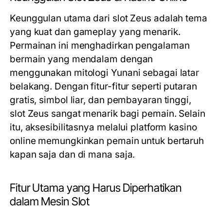
Keunggulan utama dari slot Zeus adalah tema
yang kuat dan gameplay yang menarik.
Permainan ini menghadirkan pengalaman
bermain yang mendalam dengan
menggunakan mitologi Yunani sebagai latar
belakang. Dengan fitur-fitur seperti putaran
gratis, simbol liar, dan pembayaran tinggi,
slot Zeus sangat menarik bagi pemain. Selain
itu, aksesibilitasnya melalui platform kasino
online memungkinkan pemain untuk bertaruh
kapan saja dan di mana saja.
Fitur Utama yang Harus Diperhatikan
dalam Mesin Slot