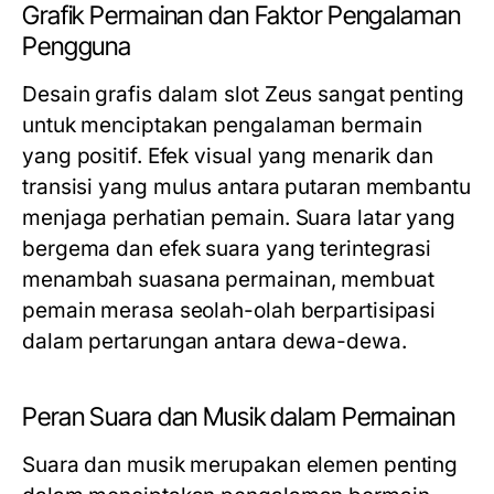
Grafik Permainan dan Faktor Pengalaman
Pengguna
Desain grafis dalam slot Zeus sangat penting
untuk menciptakan pengalaman bermain
yang positif. Efek visual yang menarik dan
transisi yang mulus antara putaran membantu
menjaga perhatian pemain. Suara latar yang
bergema dan efek suara yang terintegrasi
menambah suasana permainan, membuat
pemain merasa seolah-olah berpartisipasi
dalam pertarungan antara dewa-dewa.
Peran Suara dan Musik dalam Permainan
Suara dan musik merupakan elemen penting