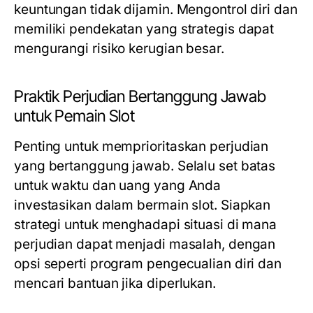
keuntungan tidak dijamin. Mengontrol diri dan
memiliki pendekatan yang strategis dapat
mengurangi risiko kerugian besar.
Praktik Perjudian Bertanggung Jawab
untuk Pemain Slot
Penting untuk memprioritaskan perjudian
yang bertanggung jawab. Selalu set batas
untuk waktu dan uang yang Anda
investasikan dalam bermain slot. Siapkan
strategi untuk menghadapi situasi di mana
perjudian dapat menjadi masalah, dengan
opsi seperti program pengecualian diri dan
mencari bantuan jika diperlukan.