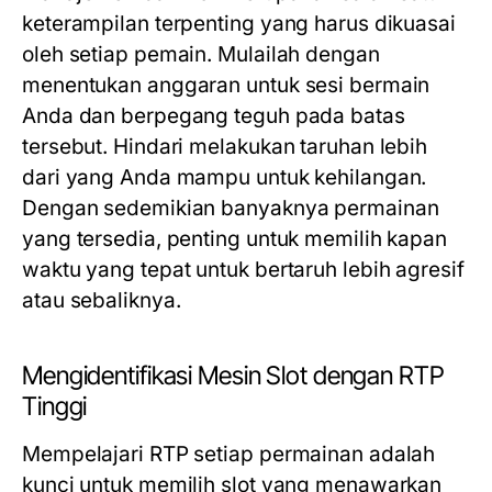
keterampilan terpenting yang harus dikuasai
oleh setiap pemain. Mulailah dengan
menentukan anggaran untuk sesi bermain
Anda dan berpegang teguh pada batas
tersebut. Hindari melakukan taruhan lebih
dari yang Anda mampu untuk kehilangan.
Dengan sedemikian banyaknya permainan
yang tersedia, penting untuk memilih kapan
waktu yang tepat untuk bertaruh lebih agresif
atau sebaliknya.
Mengidentifikasi Mesin Slot dengan RTP
Tinggi
Mempelajari RTP setiap permainan adalah
kunci untuk memilih slot yang menawarkan