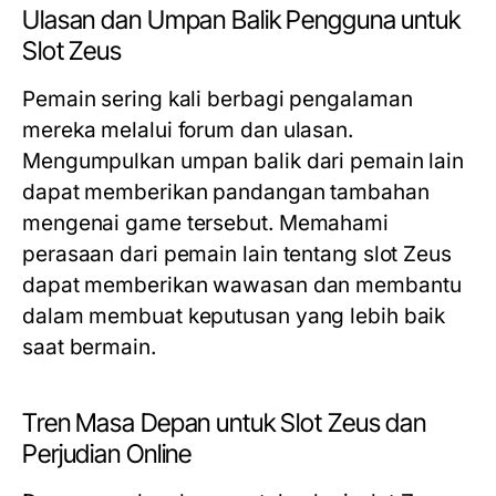
Ulasan dan Umpan Balik Pengguna untuk
Slot Zeus
Pemain sering kali berbagi pengalaman
mereka melalui forum dan ulasan.
Mengumpulkan umpan balik dari pemain lain
dapat memberikan pandangan tambahan
mengenai game tersebut. Memahami
perasaan dari pemain lain tentang slot Zeus
dapat memberikan wawasan dan membantu
dalam membuat keputusan yang lebih baik
saat bermain.
Tren Masa Depan untuk Slot Zeus dan
Perjudian Online